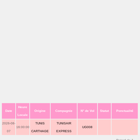
Heure
Date
Origine
Compagnie
N° de Vol
Statut
Ponctualité
Locale
2026-08-
TUNIS
TUNISAIR
16:00:00
UG008
07
CARTHAGE
EXPRESS