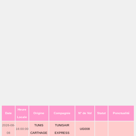
Heure
Date
Origine
Compagnie
N° de Vol
Statut
Ponctualité
Locale
2026-08-
TUNIS
TUNISAIR
16:00:00
UG008
08
CARTHAGE
EXPRESS