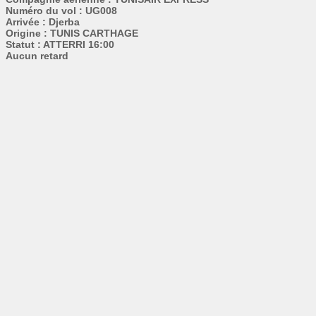
Numéro du vol : UG008
Arrivée : Djerba
Origine : TUNIS CARTHAGE
Statut : ATTERRI 16:00
Aucun retard