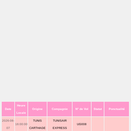
Heure
Date
Origine
Compagnie
N° de Vol
Statut
Ponctualité
Locale
2026-08-
TUNIS
TUNISAIR
16:00:00
UG008
07
CARTHAGE
EXPRESS