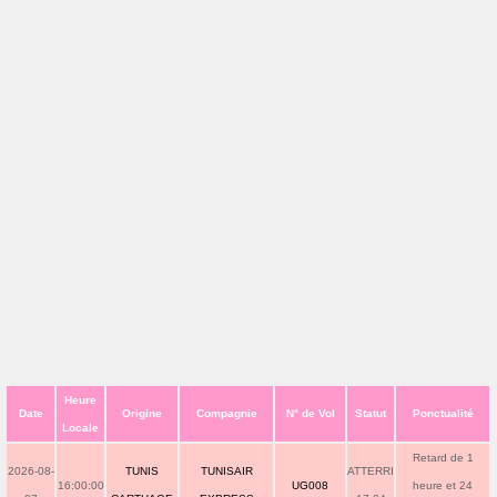
Heure
Date
Origine
Compagnie
N° de Vol
Statut
Ponctualité
Locale
Retard de 1
2026-08-
TUNIS
TUNISAIR
ATTERRI
16:00:00
UG008
heure et 24