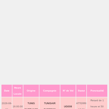
Heure
Date
Origine
Compagnie
N° de Vol
Statut
Ponctualité
Locale
Retard de 1
2026-08-
TUNIS
TUNISAIR
ATTERRI
16:00:00
UG008
heure et 50