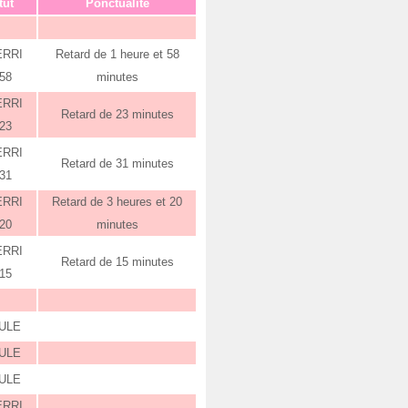
tut
Ponctualité
ERRI
Retard de 1 heure et 58
:58
minutes
ERRI
Retard de 23 minutes
:23
ERRI
Retard de 31 minutes
:31
ERRI
Retard de 3 heures et 20
:20
minutes
ERRI
Retard de 15 minutes
:15
ULE
ULE
ULE
ERRI