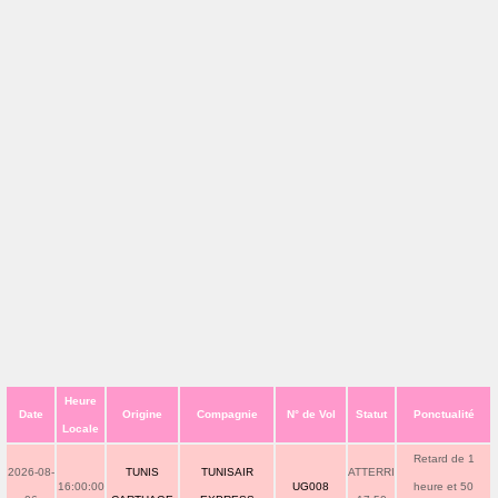
Heure
Date
Origine
Compagnie
N° de Vol
Statut
Ponctualité
Locale
Retard de 1
2026-08-
TUNIS
TUNISAIR
ATTERRI
16:00:00
UG008
heure et 50