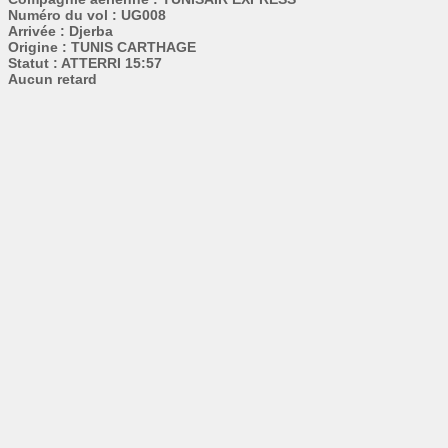
Numéro du vol : UG008
Arrivée : Djerba
Origine : TUNIS CARTHAGE
Statut : ATTERRI 15:57
Aucun retard