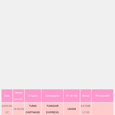
Heure
Date
Origine
Compagnie
N° de Vol
Statut
Ponctualité
Locale
2026-08-
TUNIS
TUNISAIR
ESTIME
16:00:00
UG008
07
CARTHAGE
EXPRESS
17:00