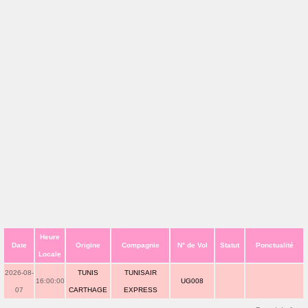
Heure
Date
Origine
Compagnie
N° de Vol
Statut
Ponctualité
Locale
2026-08-
TUNIS
TUNISAIR
16:00:00
UG008
07
CARTHAGE
EXPRESS