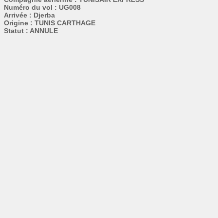
Numéro du vol : UG008
Arrivée : Djerba
Origine : TUNIS CARTHAGE
Statut : ANNULE