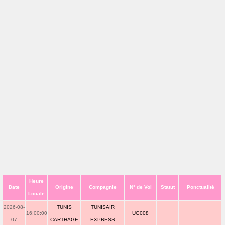
Heure
Date
Origine
Compagnie
N° de Vol
Statut
Ponctualité
Locale
2026-08-
TUNIS
TUNISAIR
16:00:00
UG008
07
CARTHAGE
EXPRESS