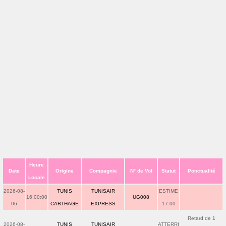
Heure
Date
Origine
Compagnie
N° de Vol
Statut
Ponctualité
Locale
2026-08-
TUNIS
TUNISAIR
ESTIME
16:00:00
UG008
06
CARTHAGE
EXPRESS
17:00
Retard de 1
2026-08-
TUNIS
TUNISAIR
ATTERRI