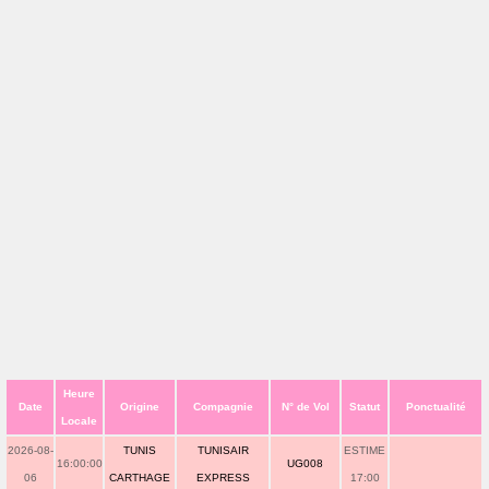
Heure
Date
Origine
Compagnie
N° de Vol
Statut
Ponctualité
Locale
2026-08-
TUNIS
TUNISAIR
ESTIME
16:00:00
UG008
06
CARTHAGE
EXPRESS
17:00