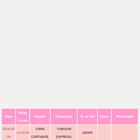
Heure
Date
Origine
Compagnie
N° de Vol
Statut
Ponctualité
Locale
2026-08-
TUNIS
TUNISAIR
16:00:00
UG008
09
CARTHAGE
EXPRESS