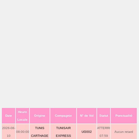
Heure
Date
Origine
Compagnie
N° de Vol
Statut
Ponctualité
Locale
2026-08-
TUNIS
TUNISAIR
ATTERRI
08:00:00
UG002
Aucun retard
10
CARTHAGE
EXPRESS
07:59