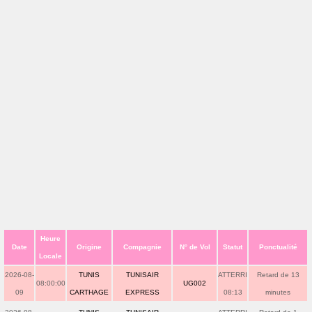
Heure
Date
Origine
Compagnie
N° de Vol
Statut
Ponctualité
Locale
2026-08-
TUNIS
TUNISAIR
ATTERRI
Retard de 13
08:00:00
UG002
09
CARTHAGE
EXPRESS
08:13
minutes