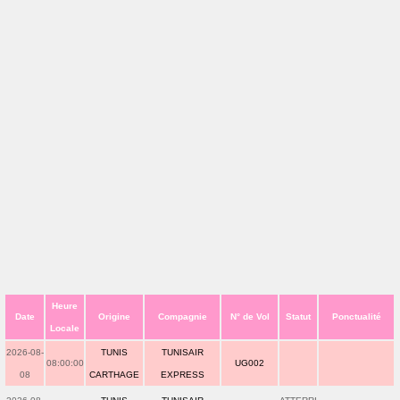
Heure
Date
Origine
Compagnie
N° de Vol
Statut
Ponctualité
Locale
2026-08-
TUNIS
TUNISAIR
08:00:00
UG002
08
CARTHAGE
EXPRESS