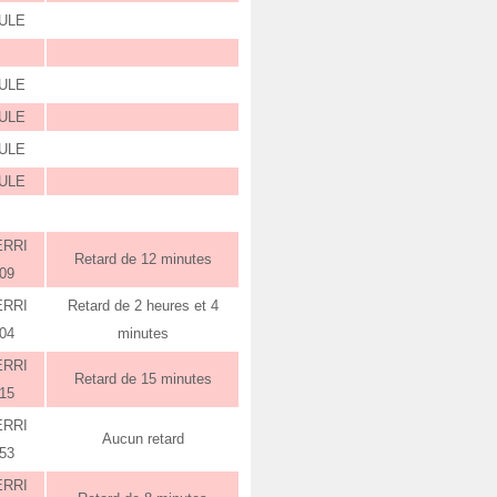
ULE
ULE
ULE
ULE
ULE
ERRI
Retard de 12 minutes
:09
ERRI
Retard de 2 heures et 4
:04
minutes
ERRI
Retard de 15 minutes
:15
ERRI
Aucun retard
:53
ERRI