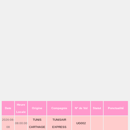
Heure
Date
Origine
Compagnie
N° de Vol
Statut
Ponctualité
Locale
2026-08-
TUNIS
TUNISAIR
08:00:00
UG002
08
CARTHAGE
EXPRESS