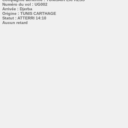
Numéro du vol : UG002
Arrivée : Djerba
Origine : TUNIS CARTHAGE
Statut : ATTERRI 14:10
Aucun retard