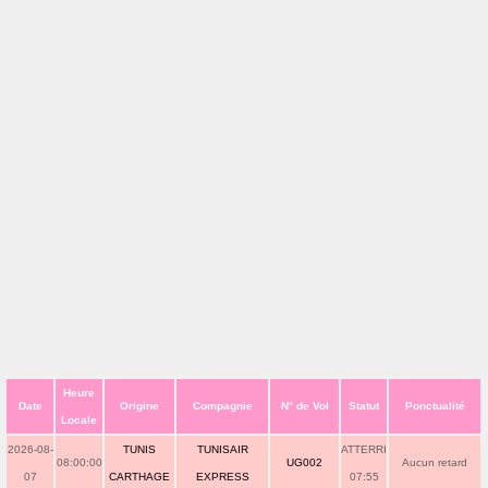
Heure
Date
Origine
Compagnie
N° de Vol
Statut
Ponctualité
Locale
2026-08-
TUNIS
TUNISAIR
ATTERRI
08:00:00
UG002
Aucun retard
07
CARTHAGE
EXPRESS
07:55