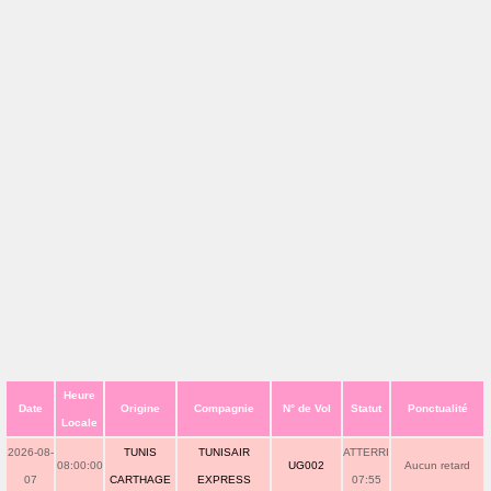
Heure
Date
Origine
Compagnie
N° de Vol
Statut
Ponctualité
Locale
2026-08-
TUNIS
TUNISAIR
ATTERRI
08:00:00
UG002
Aucun retard
07
CARTHAGE
EXPRESS
07:55