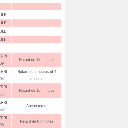
ULE
ULE
ULE
ULE
ERRI
Retard de 12 minutes
:09
ERRI
Retard de 2 heures et 4
:04
minutes
ERRI
Retard de 15 minutes
:15
ERRI
Aucun retard
:53
ERRI
Retard de 8 minutes
:08