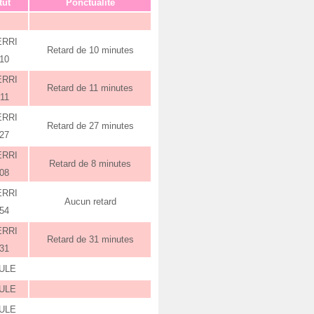
tut
Ponctualité
ERRI
Retard de 10 minutes
:10
ERRI
Retard de 11 minutes
:11
ERRI
Retard de 27 minutes
:27
ERRI
Retard de 8 minutes
:08
ERRI
Aucun retard
:54
ERRI
Retard de 31 minutes
:31
ULE
ULE
ULE