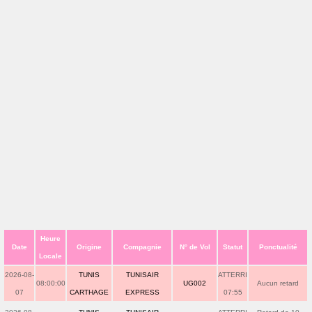
Heure
Date
Origine
Compagnie
N° de Vol
Statut
Ponctualité
Locale
2026-08-
TUNIS
TUNISAIR
ATTERRI
08:00:00
UG002
Aucun retard
07
CARTHAGE
EXPRESS
07:55