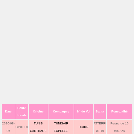
Heure
Date
Origine
Compagnie
N° de Vol
Statut
Ponctualité
Locale
2026-08-
TUNIS
TUNISAIR
ATTERRI
Retard de 10
08:00:00
UG002
06
CARTHAGE
EXPRESS
08:10
minutes