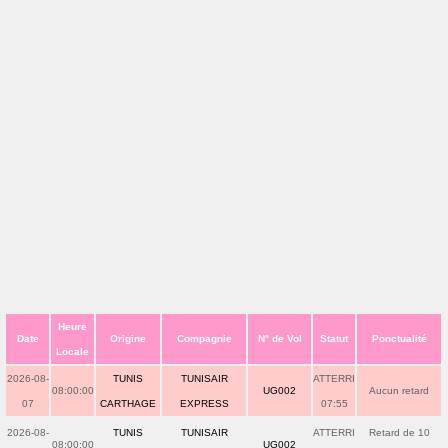
Heure
Date
Origine
Compagnie
N° de Vol
Statut
Ponctualité
Locale
2026-08-
TUNIS
TUNISAIR
ATTERRI
08:00:00
UG002
Aucun retard
07
CARTHAGE
EXPRESS
07:55
2026-08-
TUNIS
TUNISAIR
ATTERRI
Retard de 10
08:00:00
UG002