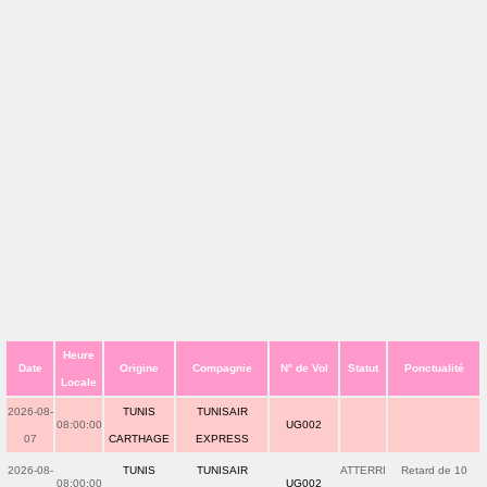
Heure
Date
Origine
Compagnie
N° de Vol
Statut
Ponctualité
Locale
2026-08-
TUNIS
TUNISAIR
08:00:00
UG002
07
CARTHAGE
EXPRESS
2026-08-
TUNIS
TUNISAIR
ATTERRI
Retard de 10
08:00:00
UG002