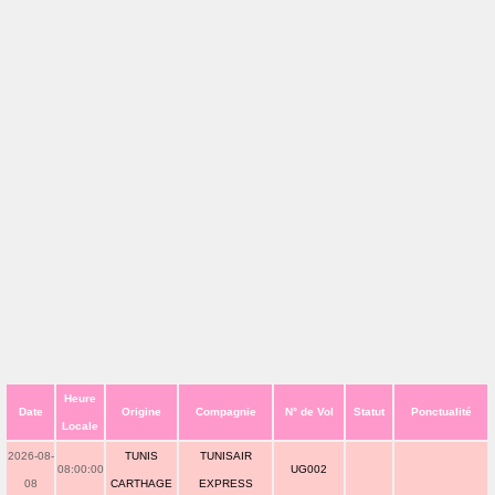
Heure
Date
Origine
Compagnie
N° de Vol
Statut
Ponctualité
Locale
2026-08-
TUNIS
TUNISAIR
08:00:00
UG002
08
CARTHAGE
EXPRESS