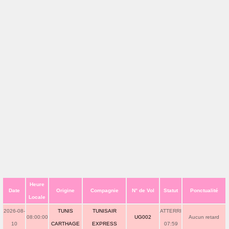
Heure
Date
Origine
Compagnie
N° de Vol
Statut
Ponctualité
Locale
2026-08-
TUNIS
TUNISAIR
ATTERRI
08:00:00
UG002
Aucun retard
10
CARTHAGE
EXPRESS
07:59