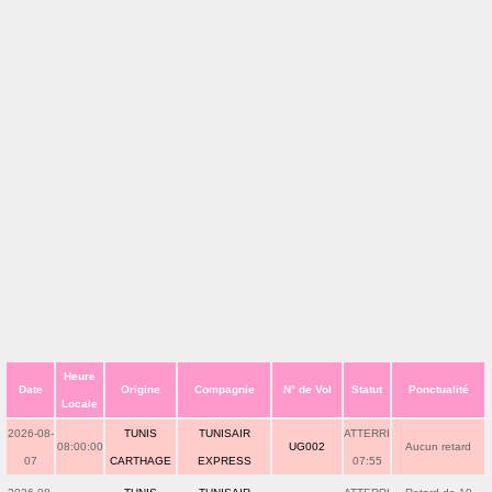
Heure
Date
Origine
Compagnie
N° de Vol
Statut
Ponctualité
Locale
2026-08-
TUNIS
TUNISAIR
ATTERRI
08:00:00
UG002
Aucun retard
07
CARTHAGE
EXPRESS
07:55