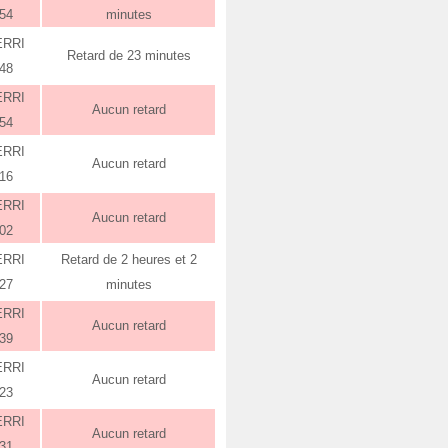
:54
minutes
ERRI
Retard de 23 minutes
:48
ERRI
Aucun retard
:54
ERRI
Aucun retard
:16
ERRI
Aucun retard
:02
ERRI
Retard de 2 heures et 2
:27
minutes
ERRI
Aucun retard
:39
ERRI
Aucun retard
:23
ERRI
Aucun retard
:31