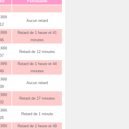
tut
Ponctualité
ERRI
Aucun retard
:12
ERRI
Retard de 1 heure et 41
:46
minutes
ERRI
Retard de 12 minutes
:37
ERRI
Retard de 1 heure et 44
:49
minutes
ERRI
Aucun retard
:08
ERRI
Retard de 27 minutes
:32
ERRI
Retard de 1 minute
:26
ERRI
Retard de 1 heure et 49