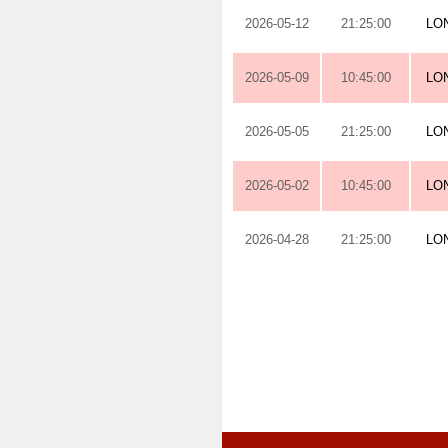
2026-05-12
21:25:00
LO
2026-05-09
10:45:00
LO
2026-05-05
21:25:00
LO
2026-05-02
10:45:00
LO
2026-04-28
21:25:00
LO