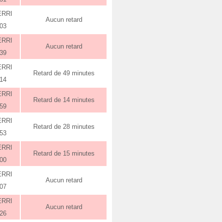
ERRI
Aucun retard
:03
ERRI
Aucun retard
:39
ERRI
Retard de 49 minutes
:14
ERRI
Retard de 14 minutes
:59
ERRI
Retard de 28 minutes
:53
ERRI
Retard de 15 minutes
:00
ERRI
Aucun retard
:07
ERRI
Aucun retard
:26