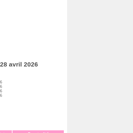
8 avril 2026
26
26
26
26