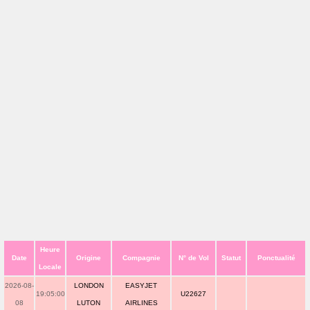
Heure
Date
Origine
Compagnie
N° de Vol
Statut
Ponctualité
Locale
2026-08-
LONDON
EASYJET
19:05:00
U22627
08
LUTON
AIRLINES