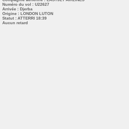
Numéro du vol : U22627
Arrivée : Djerba
Origine : LONDON LUTON
Statut : ATTERRI 18:39
Aucun retard