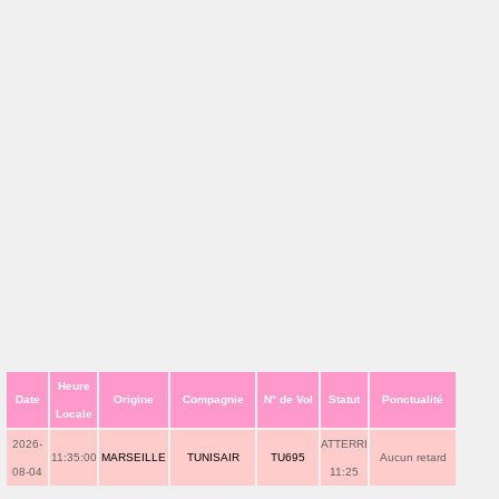
Heure
Date
Origine
Compagnie
N° de Vol
Statut
Ponctualité
Locale
2026-
ATTERRI
11:35:00
MARSEILLE
TUNISAIR
TU695
Aucun retard
08-04
11:25