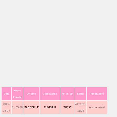
Heure
Date
Origine
Compagnie
N° de Vol
Statut
Ponctualité
Locale
2026-
ATTERRI
11:35:00
MARSEILLE
TUNISAIR
TU695
Aucun retard
08-04
11:25