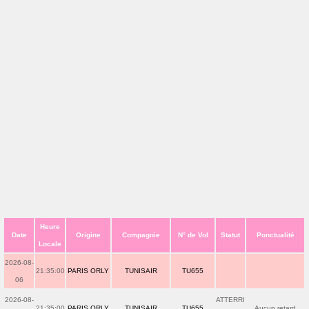
Heure
Date
Origine
Compagnie
N° de Vol
Statut
Ponctualité
Locale
2026-08-
21:35:00
PARIS ORLY
TUNISAIR
TU655
06
2026-08-
ATTERRI
21:35:00
PARIS ORLY
TUNISAIR
TU655
Aucun retard