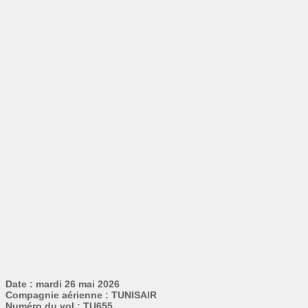
Date : mardi 26 mai 2026
Compagnie aérienne : TUNISAIR
Numéro du vol : TU655