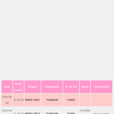
Heure
Date
Origine
Compagnie
N° de Vol
Statut
Ponctualité
Locale
2026-08-
21:35:00
PARIS ORLY
TUNISAIR
TU655
09
2026-08-
ATTERRI
21:35:00
PARIS ORLY
TUNISAIR
TU655
Aucun retard