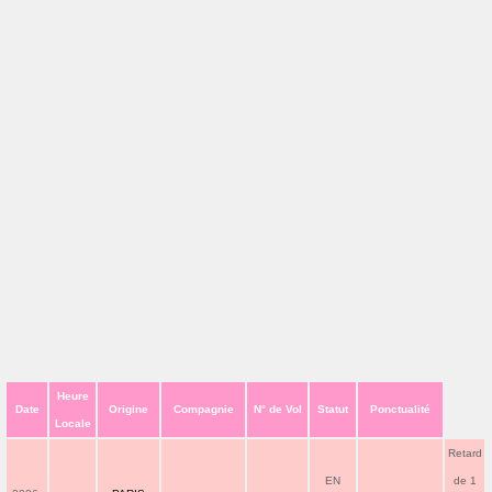
Heure
Date
Origine
Compagnie
N° de Vol
Statut
Ponctualité
Locale
Retard
EN
de 1