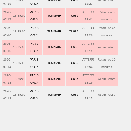
07-18
ORLY
13:23
2026-
PARIS
ATTERRI
Retard de 6
13:35:00
TUNISAIR
TU635
07-17
ORLY
13:41
minutes
2026-
PARIS
ATTERRI
Retard de 45
13:35:00
TUNISAIR
TU635
07-16
ORLY
14:20
minutes
2026-
PARIS
ATTERRI
13:35:00
TUNISAIR
TU635
Aucun retard
07-15
ORLY
13:19
2026-
PARIS
ATTERRI
Retard de 19
13:35:00
TUNISAIR
TU635
07-14
ORLY
13:54
minutes
2026-
PARIS
ATTERRI
13:35:00
TUNISAIR
TU635
Aucun retard
07-13
ORLY
13:19
2026-
PARIS
ATTERRI
13:35:00
TUNISAIR
TU635
Aucun retard
07-12
ORLY
13:15