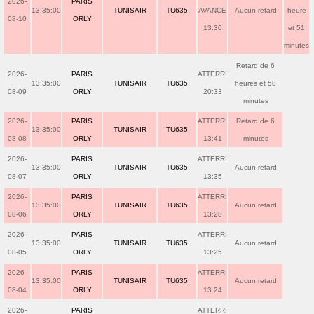
2026-
PARIS
13:35:00
TUNISAIR
TU635
AVANCE
Aucun retard
heure
08-10
ORLY
13:30
et 51
minutes
Retard de 6
2026-
PARIS
ATTERRI
13:35:00
TUNISAIR
TU635
heures et 58
08-09
ORLY
20:33
minutes
2026-
PARIS
ATTERRI
Retard de 6
13:35:00
TUNISAIR
TU635
08-08
ORLY
13:41
minutes
2026-
PARIS
ATTERRI
13:35:00
TUNISAIR
TU635
Aucun retard
08-07
ORLY
13:35
2026-
PARIS
ATTERRI
13:35:00
TUNISAIR
TU635
Aucun retard
08-06
ORLY
13:28
2026-
PARIS
ATTERRI
13:35:00
TUNISAIR
TU635
Aucun retard
08-05
ORLY
13:25
2026-
PARIS
ATTERRI
13:35:00
TUNISAIR
TU635
Aucun retard
08-04
ORLY
13:24
2026-
PARIS
ATTERRI