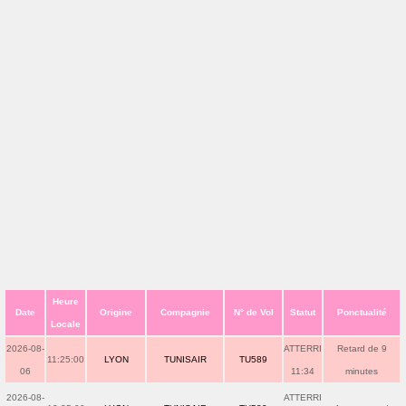
Heure
Date
Origine
Compagnie
N° de Vol
Statut
Ponctualité
Locale
2026-08-
ATTERRI
Retard de 9
11:25:00
LYON
TUNISAIR
TU589
06
11:34
minutes
2026-08-
ATTERRI