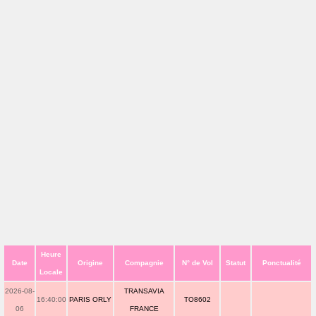
Heure
Date
Origine
Compagnie
N° de Vol
Statut
Ponctualité
Locale
2026-08-
TRANSAVIA
16:40:00
PARIS ORLY
TO8602
06
FRANCE