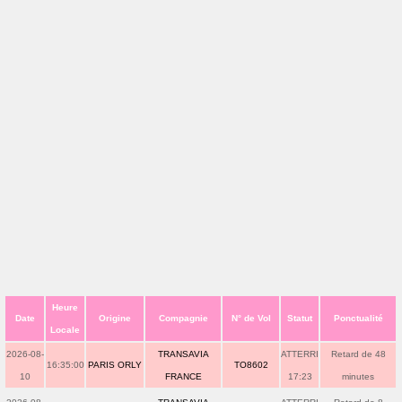
Heure
Date
Origine
Compagnie
N° de Vol
Statut
Ponctualité
Locale
2026-08-
TRANSAVIA
ATTERRI
Retard de 48
16:35:00
PARIS ORLY
TO8602
10
FRANCE
17:23
minutes