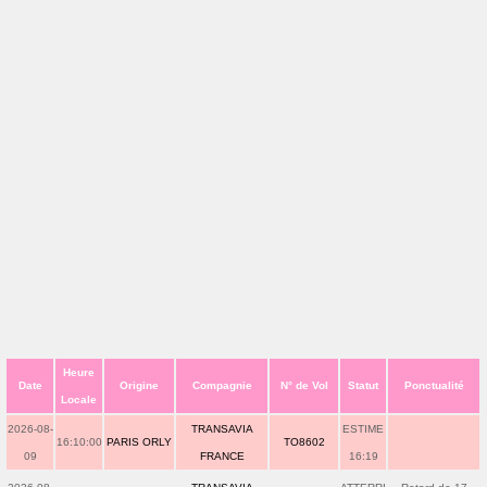
Heure
Date
Origine
Compagnie
N° de Vol
Statut
Ponctualité
Locale
2026-08-
TRANSAVIA
ESTIME
16:10:00
PARIS ORLY
TO8602
09
FRANCE
16:19