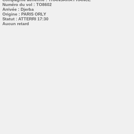
Numéro du vol : TO8602
Arrivée : Djerba
Origine : PARIS ORLY
Statut : ATTERRI 17:30
Aucun retard