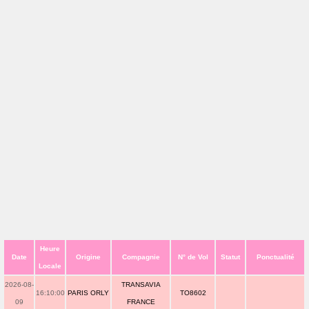
Heure
Date
Origine
Compagnie
N° de Vol
Statut
Ponctualité
Locale
2026-08-
TRANSAVIA
16:10:00
PARIS ORLY
TO8602
09
FRANCE