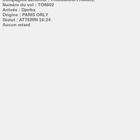
Numéro du vol : TO8602
Arrivée : Djerba
Origine : PARIS ORLY
Statut : ATTERRI 16:24
Aucun retard