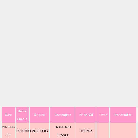
Heure
Date
Origine
Compagnie
N° de Vol
Statut
Ponctualité
Locale
2026-08-
TRANSAVIA
16:10:00
PARIS ORLY
TO8602
09
FRANCE