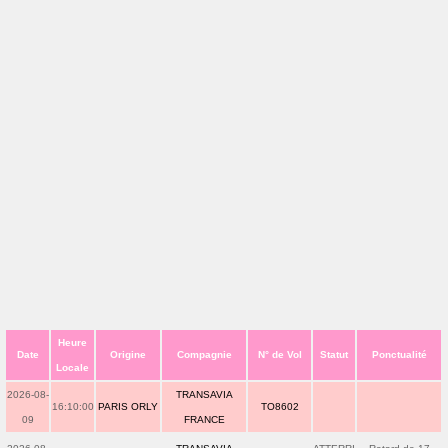
Heure
Date
Origine
Compagnie
N° de Vol
Statut
Ponctualité
Locale
2026-08-
TRANSAVIA
16:10:00
PARIS ORLY
TO8602
09
FRANCE