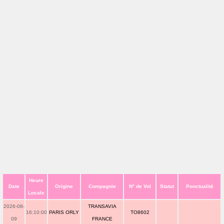
Heure
Date
Origine
Compagnie
N° de Vol
Statut
Ponctualité
Locale
2026-08-
TRANSAVIA
16:10:00
PARIS ORLY
TO8602
09
FRANCE