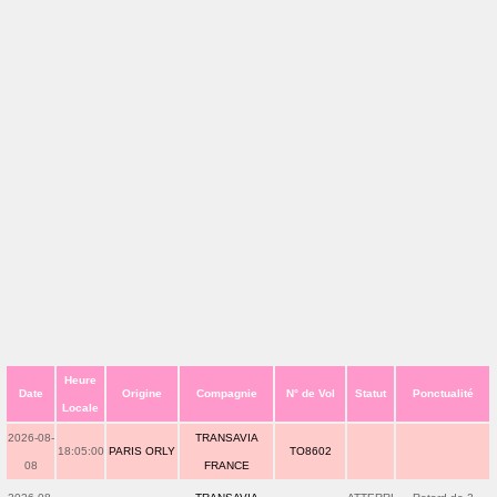
Heure
Date
Origine
Compagnie
N° de Vol
Statut
Ponctualité
Locale
2026-08-
TRANSAVIA
18:05:00
PARIS ORLY
TO8602
08
FRANCE