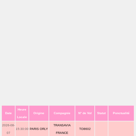
Heure
Date
Origine
Compagnie
N° de Vol
Statut
Ponctualité
Locale
2026-08-
TRANSAVIA
15:30:00
PARIS ORLY
TO8602
07
FRANCE