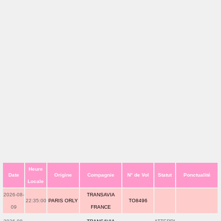
Heure
Date
Origine
Compagnie
N° de Vol
Statut
Ponctualité
Locale
2026-08-
TRANSAVIA
22:35:00
PARIS ORLY
TO8496
09
FRANCE