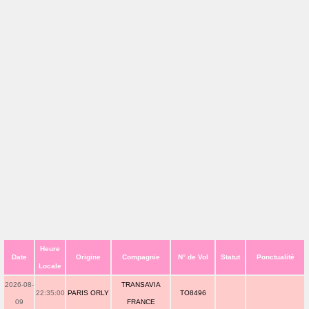
Heure
Date
Origine
Compagnie
N° de Vol
Statut
Ponctualité
Locale
2026-08-
TRANSAVIA
22:35:00
PARIS ORLY
TO8496
09
FRANCE