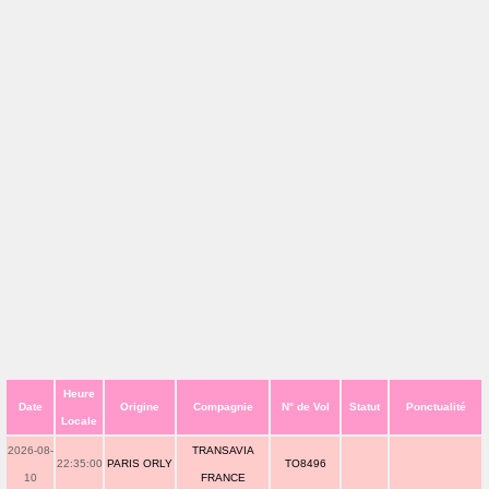
Heure
Date
Origine
Compagnie
N° de Vol
Statut
Ponctualité
Locale
2026-08-
TRANSAVIA
22:35:00
PARIS ORLY
TO8496
10
FRANCE