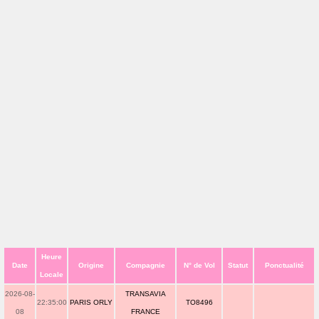
Heure
Date
Origine
Compagnie
N° de Vol
Statut
Ponctualité
Locale
2026-08-
TRANSAVIA
22:35:00
PARIS ORLY
TO8496
08
FRANCE