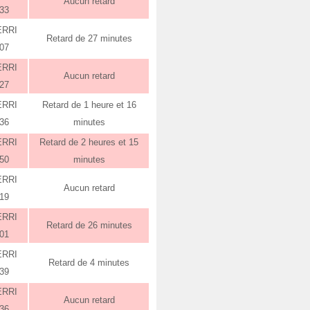
Aucun retard
:33
ERRI
Retard de 27 minutes
:07
ERRI
Aucun retard
:27
ERRI
Retard de 1 heure et 16
:36
minutes
ERRI
Retard de 2 heures et 15
:50
minutes
ERRI
Aucun retard
:19
ERRI
Retard de 26 minutes
:01
ERRI
Retard de 4 minutes
:39
ERRI
Aucun retard
:36